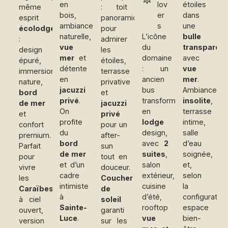
en
lov
étoiles
même
: toit
bois,
er
dans
esprit
panoramique
ambiance
s
une
écolodge
pour
naturelle,
L’icône
bulle
:
admirer
vue
du
transparen
design
les
mer
et
domaine
avec
épuré,
étoiles,
détente
: un
vue
immersion
terrasse
en
ancien
mer
.
nature,
privative
jacuzzi
bus
Ambiance
bord
et
privé
.
transformé
insolite
,
de mer
jacuzzi
On
en
terrasse
et
privé
profite
lodge
intime,
confort
pour un
du
design,
salle
premium.
after-
bord
avec
2
d’eau
Parfait
sun
de mer
suites
,
soignée,
pour
tout en
et d’un
salon
et,
vivre
douceur.
cadre
extérieur,
selon
les
Coucher
intimiste
cuisine
la
Caraïbes
de
à
d’été,
configuration
à ciel
soleil
Sainte-
rooftop
espace
ouvert,
garanti
Luce
.
vue
bien-
version
sur les