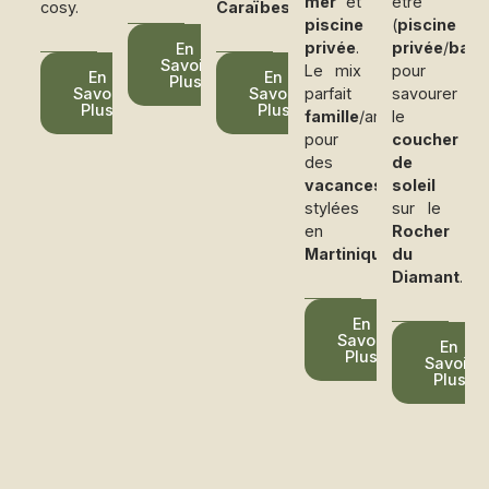
mer
et
être
cosy.
Caraïbes
.
piscine
(
piscine
privée
.
privée
/
baln
En
Savoir
Le mix
pour
En
En
Plus
Savoir
Savoir
parfait
savourer
Plus
Plus
famille
/amis
le
pour
coucher
des
de
vacances
soleil
stylées
sur le
en
Rocher
Martinique
.
du
Diamant
.
En
Savoir
En
Plus
Savoir
Plus